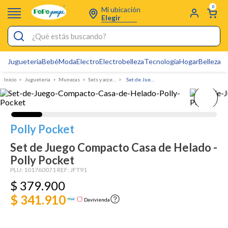
0
Mi ubicación
Elegir
¿Qué estás buscando?
Jugueteria
Bebé
Moda
Electro
Electrobelleza
Tecnología
Hogar
Belleza
D
Electrobelleza
Jugueteria
Munecas
Sets y accesorios
Set de Juego Compacto Casa de Helado - Polly Pocket
Pijamas
Electro
Figuras Toy Story
Polly Pocket
Carters
Set de Juego Compacto Casa de Helado -
Polly Pocket
Silla Mecedora Bebé
PLU:
101760071
REF:
JFT91
Bebes
$
379
.
900
Cartas Pokemon
$ 341.910
Davivienda
Cuna Colecho