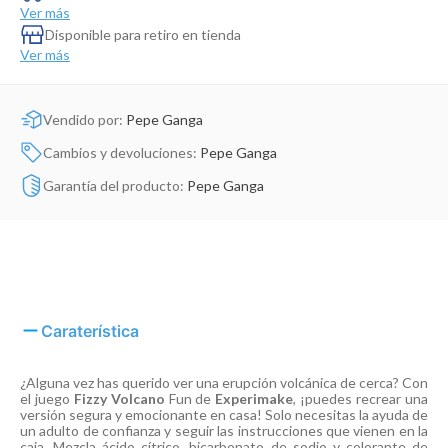
Dinosaurio Juguete
Ver más
Disponible para retiro en tienda
Ver más
Vendido por:
Pepe Ganga
Cambios y devoluciones:
Pepe Ganga
Garantía del producto:
Pepe Ganga
Caraterística
¿Alguna vez has querido ver una erupción volcánica de cerca? Con
el juego
Fizzy Volcano
Fun de
Experimake
, ¡puedes recrear una
versión segura y emocionante en casa! Solo necesitas la ayuda de
un adulto de confianza y seguir las instrucciones que vienen en la
caja. Mezcla ácido cítrico, bicarbonato de sodio y colorante de