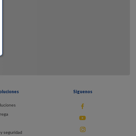
oluciones
Siguenos
luciones
fb
rega
You Tube
instagram
y seguridad