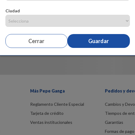
Ciudad
Cerrar
Guardar
Más Pepe Ganga
Pedidos y dev
Reglamento Cliente Especial
Cambios y Devo
Tarjeta de crédito
Tiempos de ent
Ventas institucionales
Garantías
d
Formas de pago 