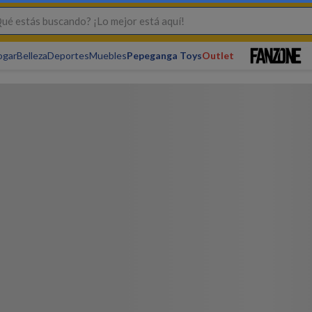
s buscando? ¡Lo mejor está aquí!
ogar
Belleza
Deportes
Muebles
Pepeganga Toys
Outlet