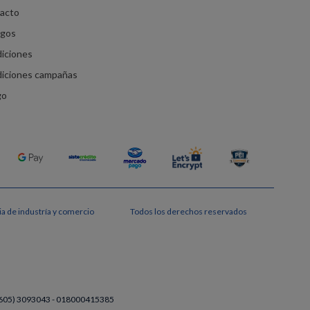
racto
agos
diciones
diciones campañas
go
a de industría y comercio
Todos los derechos reservados
a (605) 3093043 - 018000415385