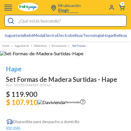
0
Mi ubicación
Elegir
¿Qué estás buscando?
Jugueteria
Bebé
Moda
Electro
Electrobelleza
Tecnología
Hogar
Belleza
D
Electrobelleza
Jugueteria
Didacticos
Ensenanza
Set Formas de Madera Surtidas - Hape
Pijamas
Electro
Hape
Figuras Toy Story
Set Formas de Madera Surtidas - Hape
Carters
PLU:
101935544
REF:
E0516
$
119
Silla Mecedora Bebé
.
900
$ 107.910
Bebes
Davivienda
Cartas Pokemon
Disponible para despacho a domicilio
Cuna Colecho
Ver más