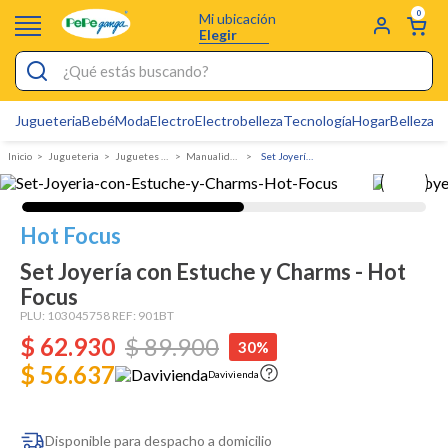
0
Mi ubicación
Elegir
¿Qué estás buscando?
Jugueteria
Bebé
Moda
Electro
Electrobelleza
Tecnología
Hogar
Belleza
D
Electrobelleza
Jugueteria
juguetes de rol
manualidades
Set Joyería con Estuche y Charms - Hot Focus
Pijamas
Electro
Hot Focus
Figuras Toy Story
Set Joyería con Estuche y Charms - Hot
Carters
Focus
Cartas Pokemon
PLU:
103045758
REF:
901BT
$
62
.
930
$
89
.
900
30%
Silla Mecedora Bebé
$ 56.637
Davivienda
Bebes
Cuna Colecho
Disponible para despacho a domicilio