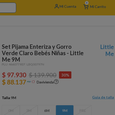
0
Set Pijama Enteriza y Gorro
Little
Verde Claro Bebés Niñas - Little
Me
Me 9M
PLU:
466077
REF:
LBQ00797N
$
97
.
930
$
139
.
900
30%
$ 88.137
Davivienda
Guia de talla
Talla
:
9M
0M
3M
6M
9M
PRE