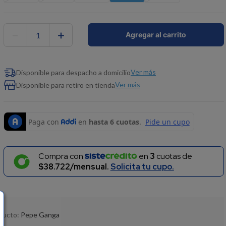
－
＋
Agregar al carrito
Ver más
Disponible para despacho a domicilio
Ver más
Disponible para retiro en tienda
Compra con
en
3
cuotas de
$38.722/mensual.
Solicita tu cupo.
oducto:
Pepe Ganga