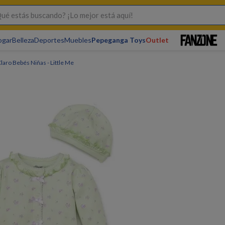
s buscando? ¡Lo mejor está aquí!
ogar
Belleza
Deportes
Muebles
Pepeganga Toys
Outlet
laro Bebés Niñas - Little Me