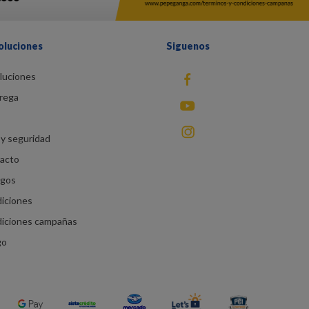
oluciones
Siguenos
luciones
fb
rega
You Tube
instagram
y seguridad
racto
agos
diciones
diciones campañas
go