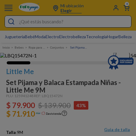
0
Mi ubicación
Elegir
¿Qué estás buscando?
Jugueteria
Bebé
Moda
Electro
Electrobelleza
Tecnología
Hogar
Belleza
D
Electrobelleza
Bebes
Ropa para bebé
Conjuntos
Set Pijama y Balaca Estampada Niñas - Little Me
Pijamas
Electro
Little Me
Figuras Toy Story
Set Pijama y Balaca Estampada Niñas -
Carters
Little Me 9M
Silla Mecedora Bebé
PLU:
125941248
REF:
LBQ15472N
$
79
.
900
$
139
.
900
43%
Bebes
$ 71.910
Davivienda
Cuna Colecho
Cartas Pokemon
Guia de talla
Talla
:
9M