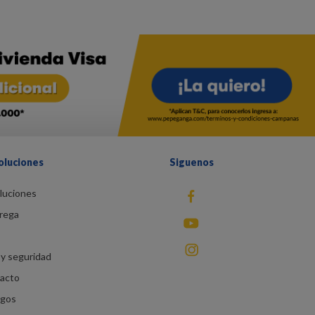
oluciones
Siguenos
luciones
fb
rega
You Tube
instagram
y seguridad
racto
agos