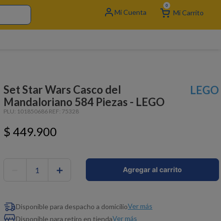
0
Set Star Wars Casco del
LEGO
Mandaloriano 584 Piezas - LEGO
PLU:
101850686
REF:
75328
$
449
.
900
－
＋
Agregar al carrito
Ver más
Disponible para despacho a domicilio
Ver más
Disponible para retiro en tienda