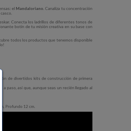
ensas: el
Mandaloriano
. Canaliza tu concentración
 casco.
Beskar. Conecta los ladrillos de diferentes tonos de
ionante botín de tu misión creativa en su base con
cubre todos los productos que tenemos disponible
lo!
ión de divertidos kits de construcción de primera
o a paso, así que, aunque seas un recién llegado al
.
cm, Profundo 12 cm.