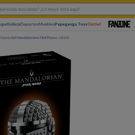
s buscando? ¡Lo mejor está aquí!
ogar
Belleza
Deportes
Muebles
Pepeganga Toys
Outlet
s Casco del Mandaloriano 584 Piezas - LEGO