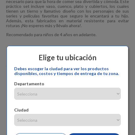
necesario para que la hora de comer sea divertida y cómoda. Este
práctico set incluye vaso, cuenco, plato y cubiertos, los cuales
tienen un tierno y llamativo diseño con los personajes de sus
series y películas favoritas que seguro le encantará a tu hijo.
Además, esta fabricados en material resistente para evitar
roturas ¡No esperes más y llévalo ahora!.
Recomendado para niños de 4 años en adelante.
Elige tu ubicación
Comentarios
Debes escoger la ciudad para ver los productos
disponibles, costos y tiempos de entrega de tu zona.
Departamento
Ciudad