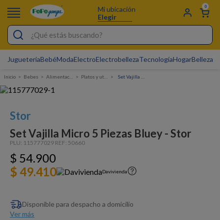
0
Mi ubicación
Elegir
¿Qué estás buscando?
Jugueteria
Bebé
Moda
Electro
Electrobelleza
Tecnología
Hogar
Belleza
D
Electrobelleza
Bebes
Alimentacion
Platos y utensilios
Set Vajilla Micro 5 Piezas Bluey - Stor
Pijamas
Electro
Stor
Figuras Toy Story
Set Vajilla Micro 5 Piezas Bluey - Stor
Carters
PLU:
115777029
REF:
50660
$
54
Cartas Pokemon
.
900
$ 49.410
Silla Mecedora Bebé
Davivienda
Bebes
Disponible para despacho a domicilio
Cuna Colecho
Ver más