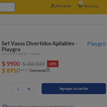
0
Set Vasos Divertidos Apilables -
Playgro
Playgro
PLU:
115901485
REF:
181913
$
9900
$
30
.
900
68%
$ 8910
Davivienda
－
＋
Agregar al carrito
Ver más
Disponible para despacho a domicilio