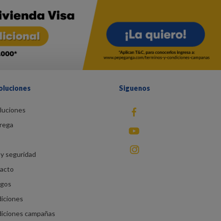
oluciones
Siguenos
luciones
fb
rega
You Tube
instagram
y seguridad
racto
agos
diciones
diciones campañas