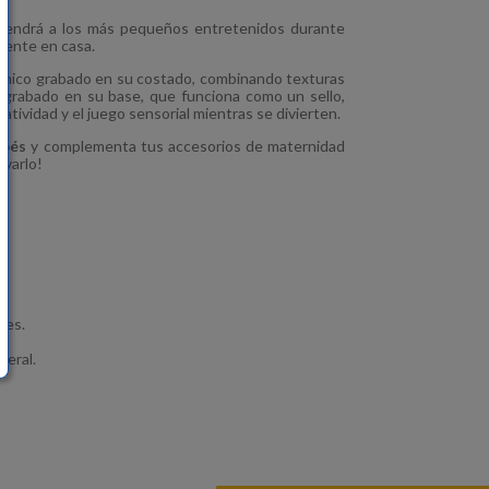
endrá a los más pequeños entretenidos durante
emente en casa.
único grabado en su costado, combinando texturas
 grabado en su base, que funciona como un sello,
eatividad y el juego sensorial mientras se divierten.
ebés
y complementa tus accesorios de maternidad
evarlo!
tes.
neral.