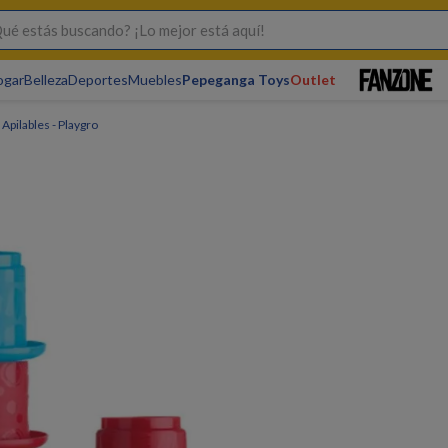
s buscando? ¡Lo mejor está aquí!
ogar
Belleza
Deportes
Muebles
Pepeganga Toys
Outlet
Apilables - Playgro