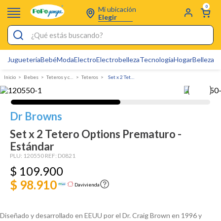
0
Mi ubicación
Elegir
¿Qué estás buscando?
Jugueteria
Bebé
Moda
Electro
Electrobelleza
Tecnología
Hogar
Belleza
D
Electrobelleza
Bebes
Teteros y chupos
Teteros
Set x 2 Tetero Options Prematuro - Estándar
Pijamas
Electro
Dr Browns
Figuras Toy Story
Set x 2 Tetero Options Prematuro -
Carters
Estándar
Cartas Pokemon
PLU:
120550
REF:
D0821
$
109
.
900
Silla Mecedora Bebé
$ 98.910
Davivienda
Bebes
Cuna Colecho
Diseñado y desarrollado en EEUU por el Dr. Craig Brown en 1996 y