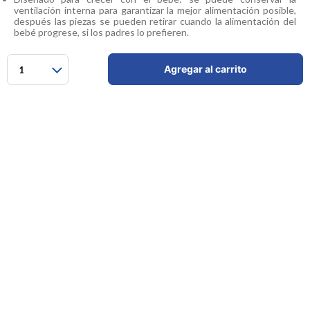
ventilación interna para garantizar la mejor alimentación posible,
después las piezas se pueden retirar cuando la alimentación del
bebé progrese, si los padres lo prefieren.
Con el chupo del nivel adecuado ofrece el flujo ideal de acuerdo a
la necesidad del niño.
Agregar al carrito
1
Especificaciones
Comentarios