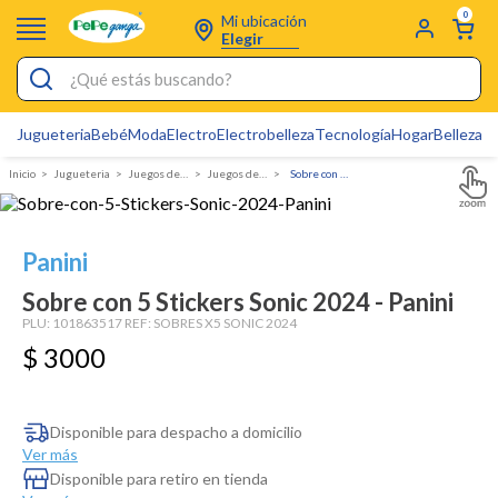
0
Mi ubicación
Elegir
¿Qué estás buscando?
Jugueteria
Bebé
Moda
Electro
Electrobelleza
Tecnología
Hogar
Belleza
D
Electrobelleza
Jugueteria
juegos de mesa
Juegos de Familia
Sobre con 5 Stickers Sonic 2024 - Panini
Pijamas
Electro
Panini
Figuras Toy Story
Sobre con 5 Stickers Sonic 2024 - Panini
Carters
PLU:
101863517
REF:
SOBRES X5 SONIC 2024
$
3000
Silla Mecedora Bebé
Bebes
Cuna Colecho
Disponible para despacho a domicilio
Ver más
Cartas Pokemon
Disponible para retiro en tienda