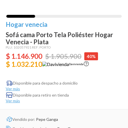
Dinosaurio Juguete
Hogar venecia
Sofá cama Porto Tela Poliéster Hogar
Venecia - Plata
PLU:
102057921
REF:
PORTO
$
1
.
146
.
900
$
1
.
905
.
900
40%
$ 1.032.210
Davivienda
Disponible para despacho a domicilio
Ver más
Disponible para retiro en tienda
Ver más
Vendido por:
Pepe Ganga