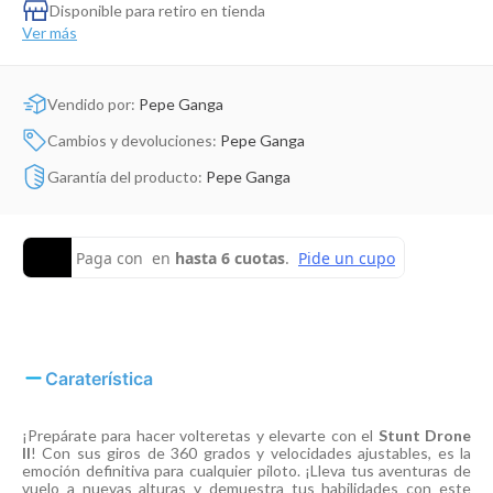
Dinosaurio Juguete
Disponible para retiro en tienda
Ver más
Vendido por:
Pepe Ganga
Cambios y devoluciones:
Pepe Ganga
Garantía del producto:
Pepe Ganga
Caraterística
¡Prepárate para hacer volteretas y elevarte con el
Stunt Drone
II
! Con sus giros de 360 grados y velocidades ajustables, es la
emoción definitiva para cualquier piloto. ¡Lleva tus aventuras de
vuelo a nuevas alturas y demuestra tus habilidades con este