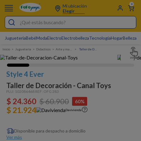
0
Mi ubicación
Elegir
¿Qué estás buscando?
Jugueteria
Bebé
Moda
Electro
Electrobelleza
Tecnología
Hogar
Belleza
D
Electrobelleza
Jugueteria
Didacticos
arte y manualidades
Taller de Decoración - Canal Toys
Pijamas
Electro
Style 4 Ever
Figuras Toy Story
Taller de Decoración - Canal Toys
Carters
PLU:
102086468
REF:
OFG 283
$
24
Silla Mecedora Bebé
.
360
$
60
.
900
60%
$ 21.924
Bebes
Davivienda
Cuna Colecho
Disponible para despacho a domicilio
Cartas Pokemon
Ver más