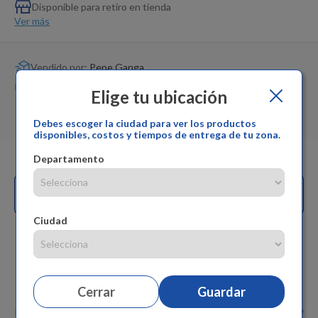
Dinosaurio Juguete
Disponible para retiro en tienda
Ver más
Vendido por:
Pepe Ganga
Cambios y devoluciones:
Pepe Ganga
Elige tu ubicación
Garantía del producto:
Pepe Ganga
Debes escoger la ciudad para ver los productos
disponibles, costos y tiempos de entrega de tu zona.
Departamento
Compra con
y
solicita tu
cupo.
Ciudad
Caraterística
Cerrar
Guardar
¡Disfruta de todo pack de recambios con cuaderno incluido y todo