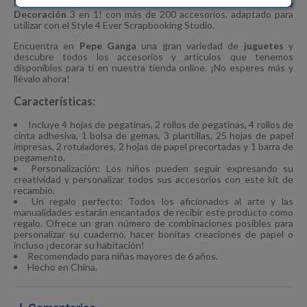
lo necesario para crear más creaciones con el
Taller de
Decoración
3 en 1! con más de 200 accesorios, adaptado para
utilizar con el Style 4 Ever Scrapbooking Studio.
Encuentra en
Pepe Ganga
una gran variedad de
juguetes
y
descubre todos los accesorios y artículos que tenemos
disponibles para ti en nuestra tienda online. ¡No esperes más y
llévalo ahora!
Características:
Incluye 4 hojas de pegatinas, 2 rollos de pegatinas, 4 rollos de
cinta adhesiva, 1 bolsa de gemas, 3 plantillas, 25 hojas de papel
impresas, 2 rotuladores, 2 hojas de papel precortadas y 1 barra de
pegamento.
Personalización: Los niños pueden seguir expresando su
creatividad y personalizar todos sus accesorios con este kit de
recambio.
Un regalo perfecto: Todos los aficionados al arte y las
manualidades estarán encantados de recibir este producto como
regalo. Ofrece un gran número de combinaciones posibles para
personalizar su cuaderno, hacer bonitas creaciones de papel o
incluso ¡decorar su habitación!
Recomendado para niñas mayores de 6 años.
Hecho en China.