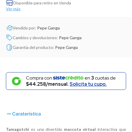
Dinosaurio Juguete
Disponible para retiro en tienda
Ver más
Vendido por:
Pepe Ganga
Cambios y devoluciones:
Pepe Ganga
Garantía del producto:
Pepe Ganga
Compra con
en
3
cuotas de
$44.258/mensual.
Solicita tu cupo.
Caraterística
Tamagotchi
es una divertida
mascota virtual
interactiva que