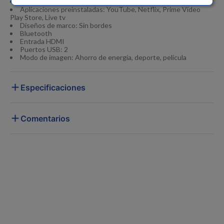
Asistente de voz
Aplicaciones preinstaladas: YouTube, Netflix, Prime Video
Play Store, Live tv
Diseños de marco: Sin bordes
Bluetooth
Entrada HDMI
Puertos USB: 2
Modo de imagen: Ahorro de energía, deporte, película
Especificaciones
Comentarios