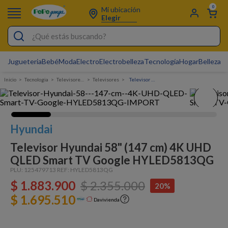
0
Mi ubicación
Elegir
¿Qué estás buscando?
Jugueteria
Bebé
Moda
Electro
Electrobelleza
Tecnología
Hogar
Belleza
D
Electrobelleza
Tecnologia
Televisores y Accesorios
Televisores
Televisor Hyundai 58" (147 cm) 4K UHD QLED Smart TV Google HYLED5813QG
Pijamas
Electro
Figuras Toy Story
Hyundai
Carters
Televisor Hyundai 58" (147 cm) 4K UHD
QLED Smart TV Google HYLED5813QG
Silla Mecedora Bebé
PLU:
125479713
REF:
HYLED5813QG
Bebes
$
1
.
883
.
900
$
2
.
355
.
000
20%
Cartas Pokemon
$ 1.695.510
Davivienda
Cuna Colecho