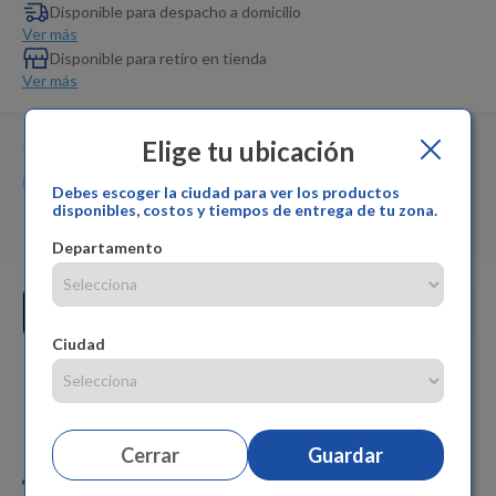
Dinosaurio Juguete
Disponible para despacho a domicilio
Ver más
Disponible para retiro en tienda
Ver más
Elige tu ubicación
Vendido por:
Marketplace
Cambios y devoluciones:
Marketplace
Debes escoger la ciudad para ver los productos
disponibles, costos y tiempos de entrega de tu zona.
Garantía del producto:
Marketplace
Departamento
Ciudad
Caraterística
Cerrar
Guardar
Imágenes en resolución UHD 4k