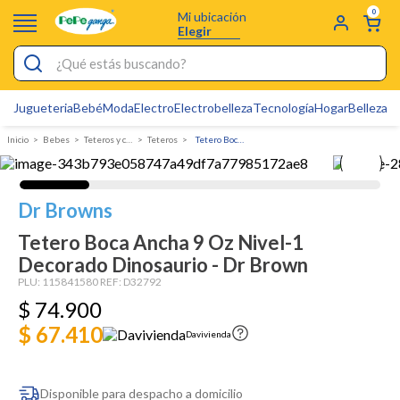
0
Mi ubicación
Elegir
¿Qué estás buscando?
Jugueteria
Bebé
Moda
Electro
Electrobelleza
Tecnología
Hogar
Belleza
D
Electrobelleza
Bebes
Teteros y chupos
Teteros
Tetero Boca Ancha 9 Oz Nivel-1 Decorado Dinosaurio - Dr Brown
Pijamas
Electro
Dr Browns
Figuras Toy Story
Tetero Boca Ancha 9 Oz Nivel-1
Carters
Decorado Dinosaurio - Dr Brown
Cartas Pokemon
PLU:
115841580
REF:
D32792
$
74
.
900
Silla Mecedora Bebé
$ 67.410
Davivienda
Cuna Colecho
Bebes
Disponible para despacho a domicilio