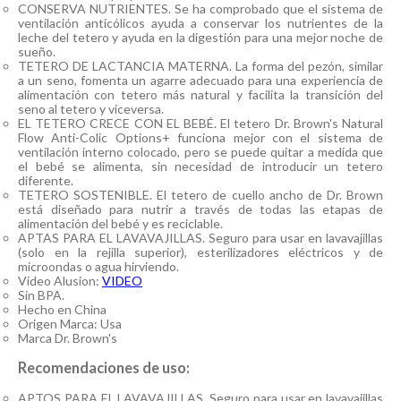
CONSERVA NUTRIENTES. Se ha comprobado que el sistema de
ventilación anticólicos ayuda a conservar los nutrientes de la
leche del tetero y ayuda en la digestión para una mejor noche de
sueño.
TETERO DE LACTANCIA MATERNA. La forma del pezón, similar
a un seno, fomenta un agarre adecuado para una experiencia de
alimentación con tetero más natural y facilita la transición del
seno al tetero y viceversa.
EL TETERO CRECE CON EL BEBÉ. El tetero Dr. Brown's Natural
Flow Anti-Colic Options+ funciona mejor con el sistema de
ventilación interno colocado, pero se puede quitar a medida que
el bebé se alimenta, sin necesidad de introducir un tetero
diferente.
TETERO SOSTENIBLE. El tetero de cuello ancho de Dr. Brown
está diseñado para nutrir a través de todas las etapas de
alimentación del bebé y es reciclable.
APTAS PARA EL LAVAVAJILLAS. Seguro para usar en lavavajillas
(solo en la rejilla superior), esterilizadores eléctricos y de
microondas o agua hirviendo.
Video Alusion:
VIDEO
Sin BPA.
Hecho en China
Origen Marca: Usa
Marca Dr. Brown's
Recomendaciones de uso:
APTOS PARA EL LAVAVAJILLAS. Seguro para usar en lavavajillas