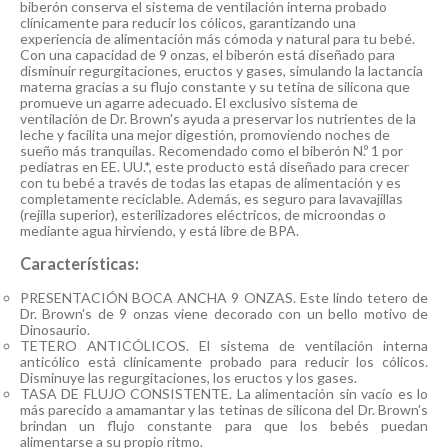
biberón conserva el sistema de ventilación interna probado
clínicamente para reducir los cólicos, garantizando una
experiencia de alimentación más cómoda y natural para tu bebé.
Con una capacidad de 9 onzas, el biberón está diseñado para
disminuir regurgitaciones, eructos y gases, simulando la lactancia
materna gracias a su flujo constante y su tetina de silicona que
promueve un agarre adecuado. El exclusivo sistema de
ventilación de Dr. Brown's ayuda a preservar los nutrientes de la
leche y facilita una mejor digestión, promoviendo noches de
sueño más tranquilas. Recomendado como el biberón N.º 1 por
pediatras en EE. UU.*, este producto está diseñado para crecer
con tu bebé a través de todas las etapas de alimentación y es
completamente reciclable. Además, es seguro para lavavajillas
(rejilla superior), esterilizadores eléctricos, de microondas o
mediante agua hirviendo, y está libre de BPA.
Características:
PRESENTACIÓN BOCA ANCHA 9 ONZAS. Este lindo tetero de
Dr. Brown's de 9 onzas viene decorado con un bello motivo de
Dinosaurio.
TETERO ANTICÓLICOS. El sistema de ventilación interna
anticólico está clínicamente probado para reducir los cólicos.
Disminuye las regurgitaciones, los eructos y los gases.
TASA DE FLUJO CONSISTENTE. La alimentación sin vacío es lo
más parecido a amamantar y las tetinas de silicona del Dr. Brown's
brindan un flujo constante para que los bebés puedan
alimentarse a su propio ritmo.