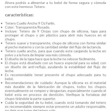
Ahora podrás a alimentar a tu bebé de forma segura y cómoda
con este hermoso Tetero.
características:
Tetero Cuello Ancho 9 Oz Farlin.
Color: Transparente/Rosado.
Incluye: Tetero de 9 Onzas con chupo de silicona, tapa para
proteger el chupo y pin plástico para abrir más huecos en el
chupo.
Tetero suave y transparente, chupo de silicona con forma similar
al pecho materno y con la cantidad similar del flujo de lactancia.
Tetero cuello ancho, para que cuando este cargando la leche en
polvo y a la hora de limpiar sea más cómodo.
El diseño de la tapa hace que la leche no rebose fácilmente.
El chupo está diseñado con un hueco especial para su edad, con
un diseño de anti-reflujo, ayudando la estabilidad del flujo de
leche.
Es recomendable tener presente el chupo adecuado para tu
bebé.
Recomendaciones de cuidado: Aunque la silicona es el material
más durable de la fabricación de chupos, todos los chupos
eventualmente se rompen y desgastan, especialmente cuando el
bebé esta en proceso de dentición. Verifique la fortaleza del
chupo tirándole la parte superior.
Cuida la seguridad de tu bebé, cuando está tomando del tetero
es recomendable siempre estar presente un adulto responsable,
no deje que tome del tetero solo.