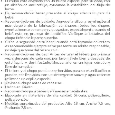
El chupo está diseñado con un hueco especial para su edad, con
un diseño de anti-reflujo, ayudando la estabilidad del flujo de
leche.
Es recomendable tener presente el chupo adecuado para tu
bebé.
Recomendaciones de cuidado: Aunque la silicona es el material
más durable de la fabricación de chupos, todos los chupos
eventualmente se rompen y desgastan, especialmente cuando el
bebé esta en proceso de dentición. Verifique la fortaleza del
chupo tirándole la parte superior.
Cuida la seguridad de tu bebé, cuando está tomando del tetero
es recomendable siempre estar presente un adulto responsable,
no deje que tome del tetero solo.
Recomendaciones de uso: Antes de usar el tetero por primera
vez y después de cada uso, por favor, lávelo bien y después de
esterilizarlo y desinfectado, almacenarlo en un lugar cerrado y
libre de humedad.
El tetero y el chupo pueden ser hervidos para su esterilización o
pueden ser limpiados con un detergente suave y agua caliente
utilizando un cepillo especial.
Revisar el chupo antes de cada uso.
Hecho en Taiwán.
Recomendado para bebés de 9 meses en adelantes.
Elaborado en materiales de alta calidad: Silicona, polipropileno,
policarbonato.
Medidas aproximadas del producto: Alto 18 cm, Ancho 7,5 cm,
Profundo 7,5 cm.