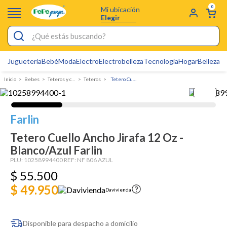
0
Mi ubicación
Elegir
¿Qué estás buscando?
Jugueteria
Bebé
Moda
Electro
Electrobelleza
Tecnología
Hogar
Belleza
D
Electrobelleza
Bebes
Teteros y chupos
Teteros
Tetero Cuello Ancho Jirafa 12 Oz - Blanco/Azul Farlin
Pijamas
Electro
Farlin
Figuras Toy Story
Tetero Cuello Ancho Jirafa 12 Oz -
Carters
Blanco/Azul Farlin
Cartas Pokemon
PLU:
10258994400
REF:
NF 806 AZUL
$
55
.
500
Silla Mecedora Bebé
$ 49.950
Davivienda
Cuna Colecho
Bebes
Disponible para despacho a domicilio