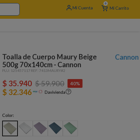
0
Toalla de Cuerpo Maury Beige
Cannon
500g 70x140cm - Cannon
PLU:
125457117
REF:
7413MAURY#2
$
35
.
940
$
59
.
900
40%
$ 32.346
Davivienda
Color: