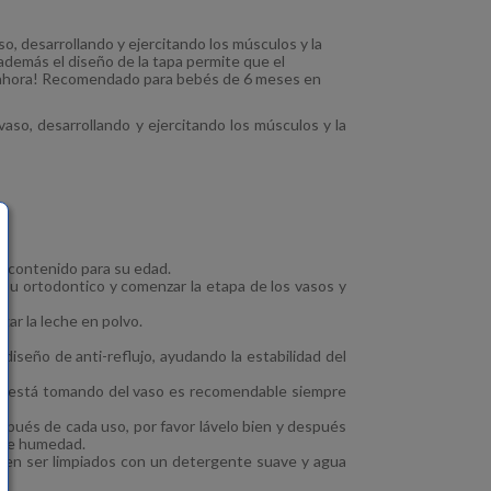
aso, desarrollando y ejercitando los músculos y la
además el diseño de la tapa permite que el
o ahora! Recomendado para bebés de 6 meses en
 vaso, desarrollando y ejercitando los músculos y la
el contenido para su edad.
al u ortodontico y comenzar la etapa de los vasos y
gar la leche en polvo.
diseño de anti-reflujo, ayudando la estabilidad del
o está tomando del vaso es recomendable siempre
.
pués de cada uso, por favor lávelo bien y después
e de humedad.
ueden ser limpiados con un detergente suave y agua