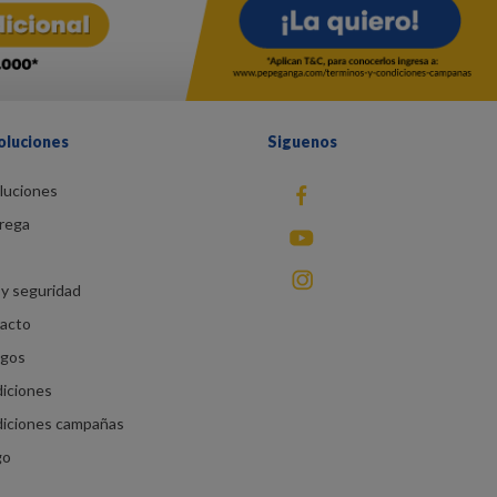
oluciones
Siguenos
luciones
fb
rega
You Tube
instagram
y seguridad
racto
agos
diciones
diciones campañas
go