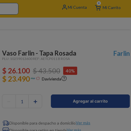
0
Vaso Farlin - Tapa Rosada
Farlin
PLU:
10259013600
REF:
AETCP011 B ROSA
$
26
.
100
$
43
.
500
40%
$ 23.490
Davivienda
－
＋
Agregar al carrito
Ver más
Disponible para despacho a domicilio
Ver más
Disponible para retiro en tienda