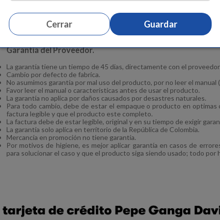
Revisar la boquilla antes de cada uso.
Hecho en Taiwán.
Recomendado para bebés de 6 meses en adelante.
Cerrar
Guardar
Elaborado en materiales de alta calidad: Silicona, polipropileno.
Medidas aproximadas del producto: Alto 13 cm, Ancho 7,5 cm, Profun
Garantía del Proveedor.
La garantía tiene un tiempo de 45 días, directamente con el proveedor
Cambio por defecto de fabrica.
No asumimos garantía por mal uso del producto, por no leer el manual (
Favor leer el manual o características antes de usar el producto.
La garantía no aplica por daños causados por desastres naturales.
Para todo cambio, debe de estar el empaque o producto en optimas c
factura legible y que el producto este completo.
La factura debe de estar legible, original y en su tiempo de exigir garan
La garantía solo aplica en territorio de la República de Colombia.
Mercancía en promoción no tiene garantía.
Por motivos de higiene, es mejor aplicar garantía en casos de errore
para solucionar el caso y que el producto siga siendo usado; todo por 