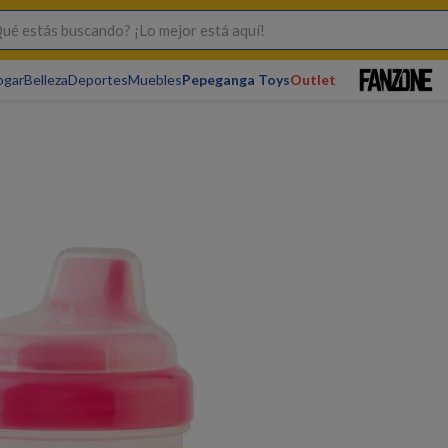
s buscando? ¡Lo mejor está aquí!
ogar
Belleza
Deportes
Muebles
Pepeganga Toys
Outlet