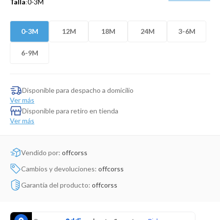
Talla
:
0-3M
Dinosaurio Juguete
0-3M
12M
18M
24M
3-6M
6-9M
Disponible para despacho a domicilio
Ver más
Disponible para retiro en tienda
Ver más
Vendido por:
offcorss
Cambios y devoluciones:
offcorss
Garantía del producto:
offcorss