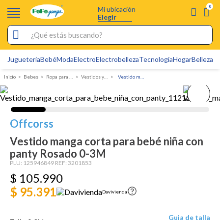
0
Mi ubicación
Elegir
¿Qué estás buscando?
Jugueteria
Bebé
Moda
Electro
Electrobelleza
Tecnología
Hogar
Belleza
D
Electrobelleza
Bebes
Ropa para bebé
Vestidos y faldas
Vestido manga corta para bebé niña con panty
Pijamas
Electro
Figuras Toy Story
Offcorss
Carters
Vestido manga corta para bebé niña con
panty Rosado 0-3M
Cartas Pokemon
PLU:
125946849
REF:
3201853
Silla Mecedora Bebé
$
105
.
990
$ 95.391
Cuna Colecho
Davivienda
Bebes
Guia de talla