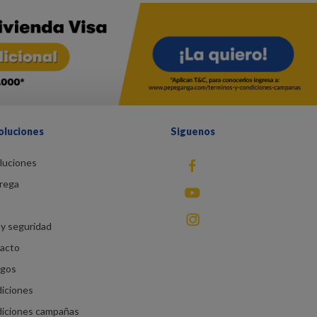
oluciones
Siguenos
luciones
fb
rega
You Tube
instagram
y seguridad
racto
agos
diciones
diciones campañas