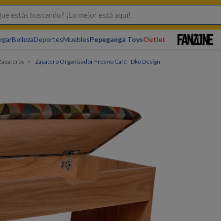
s buscando? ¡Lo mejor está aquí!
ogar
Belleza
Deportes
Muebles
Pepeganga Toys
Outlet
Zapateros
Zapatero Organizador Fresno Café - Dko Design