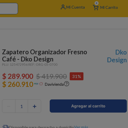
0
Zapatero Organizador Fresno
Dko
Café - Dko Design
Design
PLU:
125472956
REF:
ORG-05-0700
$
289
.
900
$
419
.
900
31%
$ 260.910
Davivienda
－
＋
Agregar al carrito
Ver más
Disponible para despacho a domicilio