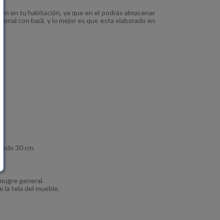
en en tu habitación, ya que en el podrás almacenar
ional con baúl, y lo mejor es que esta elaborado en
l.
undo 30 cm.
 mugre general.
 la tela del mueble.