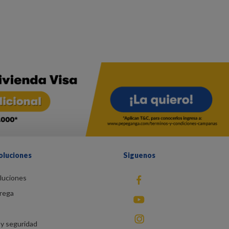
oluciones
Siguenos
luciones
fb
rega
You Tube
instagram
y seguridad