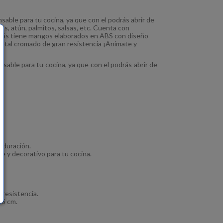
able para tu cocina, ya que con el podrás abrir de
nas, atún, palmitos, salsas, etc. Cuenta con
más tiene mangos elaborados en ABS con diseño
metal cromado de gran resistencia ¡Anímate y
sable para tu cocina, ya que con el podrás abrir de
 duración.
 y decorativo para tu cocina.
 resistencia.
 5 cm.