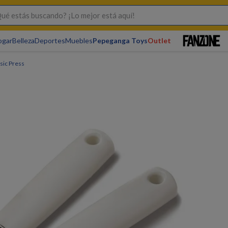
s buscando? ¡Lo mejor está aquí!
ogar
Belleza
Deportes
Muebles
Pepeganga Toys
Outlet
sic Press