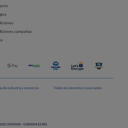
racto
agos
diciones
diciones campañas
go
a de industría y comercio
Todos los derechos reservados
a (605) 3093043 - 018000415385