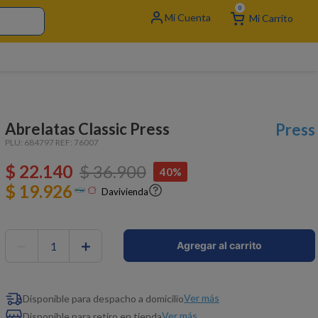
0
Abrelatas Classic Press
Press
PLU:
684797
REF:
76007
$
22
.
140
$
36
.
900
40%
$ 19.926
Davivienda
－
＋
Agregar al carrito
Ver más
Disponible para despacho a domicilio
Ver más
Disponible para retiro en tienda