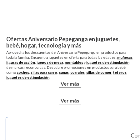
Ofertas Aniversario Pepeganga en juguetes,
bebé, hogar, tecnología y más
Aprovecha los descuentos del Aniversario Pepeganga en productos para
toda la familia. Encuentra juguetes en oferta para todas las edades:
muñecas
,
figuras de acción
,
juegos de mesa
,
montables
y
juguetes de estimulación
de marcas reconocidas. Descubre promociones en productos para bebé
como
coches
,
sillas para carro
,
cunas
,
corrales
,
sillas de comer
,
teteros
,
juguetes de estimulación
,
Ver más
Ver más
Con