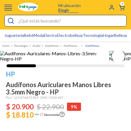
0
Mi ubicación
Elegir
¿Qué estás buscando?
Jugueteria
Bebé
Moda
Electro
Electrobelleza
Tecnología
Hogar
Belleza
D
Electrobelleza
Tecnologia
Audio
Audifonos
Audífonos con cable
Audífonos Auriculares Manos Libres 3.5mm Negro - HP
Pijamas
Electro
Figuras Toy Story
HP
Carters
Audífonos Auriculares Manos Libres
3.5mm Negro - HP
Silla Mecedora Bebé
PLU:
125474473
REF:
DHE-7000-WT
Bebes
$
20
.
900
$
22
.
900
9%
Cartas Pokemon
$ 18.810
Davivienda
Cuna Colecho