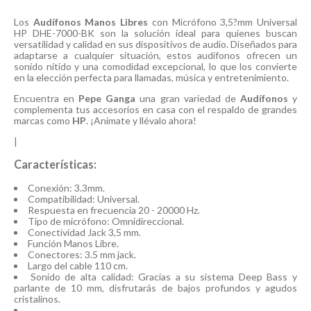
Los
Audífonos Manos Libres
con Micrófono 3,5?mm Universal
HP DHE-7000-BK son la solución ideal para quienes buscan
versatilidad y calidad en sus dispositivos de audio. Diseñados para
adaptarse a cualquier situación, estos audífonos ofrecen un
sonido nítido y una comodidad excepcional, lo que los convierte
en la elección perfecta para llamadas, música y entretenimiento.
Encuentra en
Pepe Ganga
una gran variedad de
Audífonos
y
complementa tus accesorios en casa con el respaldo de grandes
marcas como
HP
. ¡Anímate y llévalo ahora!
|
Características:
Conexión: 3.3mm.
Compatibilidad: Universal.
Respuesta en frecuencia 20 - 20000 Hz.
Tipo de micrófono: Omnidireccional.
Conectividad Jack 3,5 mm.
Función Manos Libre.
Conectores: 3.5 mm jack.
Largo del cable 110 cm.
Sonido de alta calidad: Gracias a su sistema Deep Bass y
parlante de 10 mm, disfrutarás de bajos profundos y agudos
cristalinos.