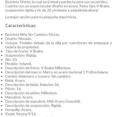
Bicicleta Sforzo, la cual será ideal y perfecta para sus recorridos.
Cuenta con un espectacular diseño en acero, freno tipo V-Brake,
suspensión rígida y rin de 20 ¡Anímate y adquiérela ahora!
La mejor opción para tu pequeña deportista.
Características:
Bicicleta Niña Sin Cambios Sforzo.
Diseño: Morado.
Incluye: Pedales debajo de la silla por cuestiones de empaque y
tarjeta de propiedad.
Tipo de Freno: V-Brake.
Suspensión: Rígida.
Rin: 20.
Modelo: Infantil.
Descripción de freno: V-Brake Millenium.
Descripción del marco: Marco en acero nacional 1.9 Ultra liviano.
Cambio delantero y trasero: Sin cambios.
Biela: Acero.
Descripción de biela: Relación 36.
Piñón: 16.
Descripción de piñón: Millenium.
Manubrio: Acero.
Descripción de manubrio: Mtb Acero Downhill.
Descripción de suspensión: Rígida.
Horquilla: Acero.
Pedal: Resina 9/16.