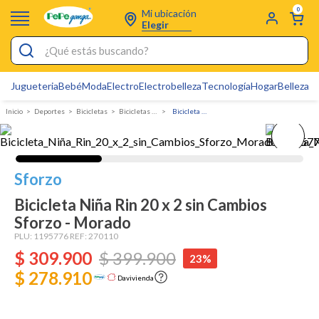
0
Mi ubicación
Elegir
¿Qué estás buscando?
Jugueteria
Bebé
Moda
Electro
Electrobelleza
Tecnología
Hogar
Belleza
D
Electrobelleza
Deportes
bicicletas
Bicicletas Infantiles
Bicicleta Niña Rin 20 x 2 sin Cambios Sforzo - Morado
Pijamas
Electro
Figuras Toy Story
Sforzo
Carters
Bicicleta Niña Rin 20 x 2 sin Cambios
Sforzo - Morado
Silla Mecedora Bebé
PLU:
1195776
REF:
270110
Bebes
$
309
.
900
$
399
.
900
23%
$ 278.910
Cartas Pokemon
Davivienda
Cuna Colecho