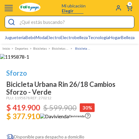
0
Mi ubicación
Elegir
¿Qué estás buscando?
Jugueteria
Bebé
Moda
Electro
Electrobelleza
Tecnología
Hogar
Belleza
D
Electrobelleza
Deportes
bicicletas
Bicicletas Urbanas
Bicicleta Urbana Rin 26/18 Cambios Sforzo - Verde
Pijamas
Electro
Sforzo
Figuras Toy Story
Bicicleta Urbana Rin 26/18 Cambios
Carters
Sforzo - Verde
Cartas Pokemon
PLU:
1195878
REF:
270212
$
419
.
900
$
599
.
900
30%
Silla Mecedora Bebé
$ 377.910
Davivienda
Bebes
Cuna Colecho
Disponible para despacho a domicilio