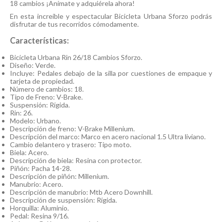
18 cambios ¡Anímate y adquiérela ahora!
En esta increíble y espectacular Bicicleta Urbana Sforzo podrás
disfrutar de tus recorridos cómodamente.
Características:
Bicicleta Urbana Rin 26/18 Cambios Sforzo.
Diseño: Verde.
Incluye: Pedales debajo de la silla por cuestiones de empaque y
tarjeta de propiedad.
Número de cambios: 18.
Tipo de Freno: V-Brake.
Suspensión: Rígida.
Rin: 26.
Modelo: Urbano.
Descripción de freno: V-Brake Millenium.
Descripción del marco: Marco en acero nacional 1.5 Ultra liviano.
Cambio delantero y trasero: Tipo moto.
Biela: Acero.
Descripción de biela: Resina con protector.
Piñón: Pacha 14-28.
Descripción de piñón: Millenium.
Manubrio: Acero.
Descripción de manubrio: Mtb Acero Downhill.
Descripción de suspensión: Rígida.
Horquilla: Aluminio.
Pedal: Resina 9/16.