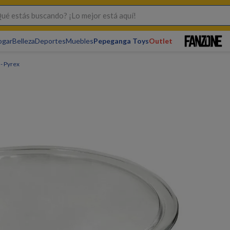
s buscando? ¡Lo mejor está aquí!
ogar
Belleza
Deportes
Muebles
Pepeganga Toys
Outlet
- Pyrex