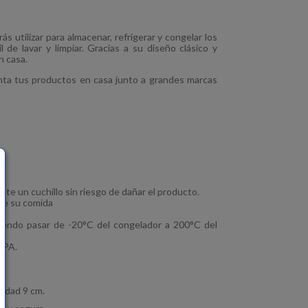
s utilizar para almacenar, refrigerar y congelar los
 de lavar y limpiar. Gracias a su diseño clásico y
n casa.
ta tus productos en casa junto a grandes marcas
ente un cuchillo sin riesgo de dañar el producto.
 de su comida
diendo pasar de -20°C del congelador a 200°C del
 BPA.
didad 9 cm.