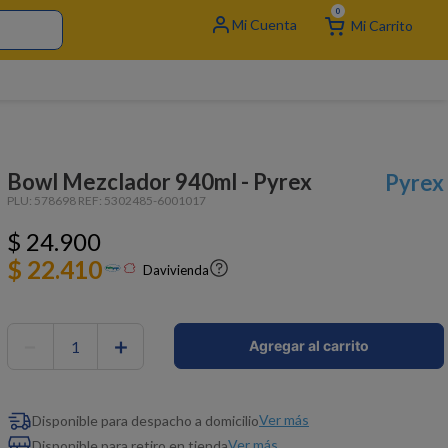
0
Bowl Mezclador 940ml - Pyrex
Pyrex
PLU:
578698
REF:
5302485-6001017
$
24
.
900
$ 22.410
Davivienda
－
＋
Agregar al carrito
Ver más
Disponible para despacho a domicilio
Ver más
Disponible para retiro en tienda