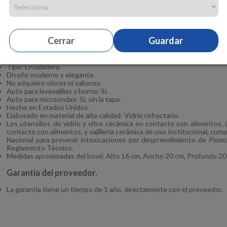
Con este práctico Bowl podrás mezclar la ensalada de forma fácil, rápid
Características:
Bowl para Ensalada Mezclador.
Cerrar
Guardar
Capacidad: 1 L.
Color: Transparente.
Forma: Redonda.
Tipo: Ensaladera.
Diseño moderno y elegante.
No adquiere olores ni sabores.
Apto para lavavajillas y horno: Si.
Apto para microondas: Si, sin la tapa.
Hecho en Estados Unidos.
Elaborado en material de alta calidad: Vidrio refractario.
Los utensilios de vidrio y vitro cerámica en contacto con alimentos,
contacto con alimentos, y vajillería cerámica de uso institucional, cum
Nacional para prevenir intoxicaciones por desprendimiento de Plom
Reglamento Técnico.
Medidas aproximadas del bowl: Alto 16 cm, Ancho 20 cm, Profundo 20
Garantía del proveedor.
La garantía tiene un tiempo de 1 año, directamente con el proveedor.