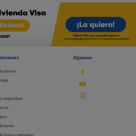
oluciones
Siguenos
luciones
fb
rega
You Tube
instagram
y seguridad
racto
agos
diciones
diciones campañas