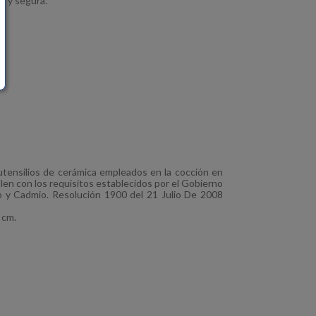
a y segura.
 utensilios de cerámica empleados en la cocción en
plen con los requisitos establecidos por el Gobierno
o y Cadmio. Resolución 1900 del 21 Julio De 2008
 cm.