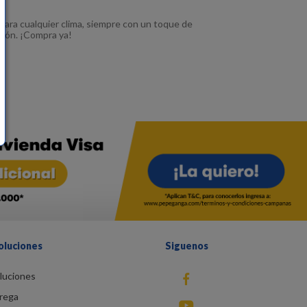
 para cualquier clima, siempre con un toque de
odón. ¡Compra ya!
oluciones
Siguenos
luciones
fb
rega
You Tube