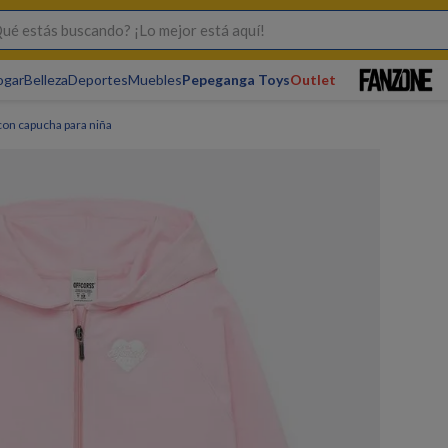
s buscando? ¡Lo mejor está aquí!
ogar
Belleza
Deportes
Muebles
Pepeganga Toys
Outlet
con capucha para niña