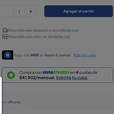
－
＋
Agregar al carrito
Ver más
Disponible para despacho a domicilio
Ver más
Disponible para retiro en tienda
Compra con
en
4
cuotas de
$41.902/mensual.
Solicita tu cupo.
ucto:
offcorss