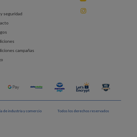
instagram
y seguridad
racto
agos
diciones
diciones campañas
go
a de industría y comercio
Todos los derechos reservados