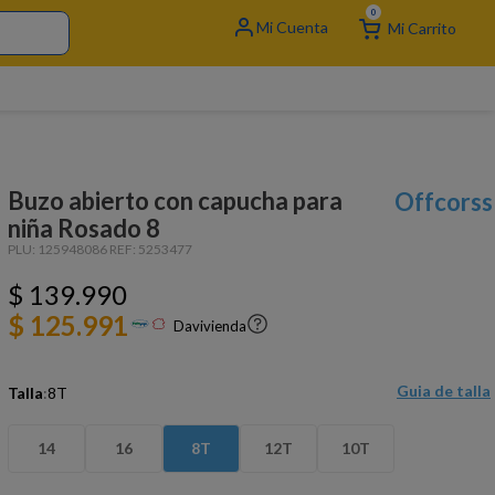
0
Buzo abierto con capucha para
Offcorss
niña Rosado 8
PLU:
125948086
REF:
5253477
$
139
.
990
$ 125.991
Davivienda
Guia de talla
Talla
:
8T
14
16
8T
12T
10T