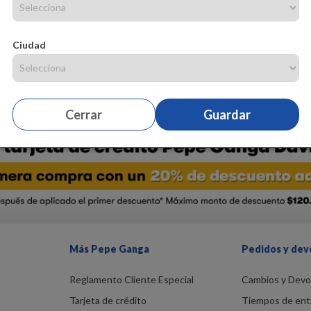
Buzo abierto con capucha en tejido de punto silueta amplia box, listos
magia. - Detalle de estampado - Color rosado Composición: 100% alg
Ciudad
Cerrar
Guardar
Más Pepe Ganga
Pedidos y dev
Reglamento Cliente Especial
Cambios y Devo
Tarjeta de crédito
Tiempos de ent