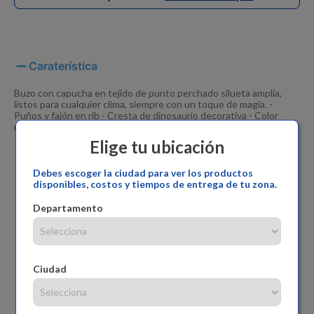
Caraterística
Buzo con capucha en tejido de punto perchado silueta amplia,
listos para cualquier clima, siempre con un toque de magia. -
Puños y fajón en rib - Cresta de dinosaurio decorativa - Color
morado Composición: 100% algodón ¡Compra ya!
Elige tu ubicación
Especificaciones
Debes escoger la ciudad para ver los productos
disponibles, costos y tiempos de entrega de tu zona.
Departamento
Comentarios
Ciudad