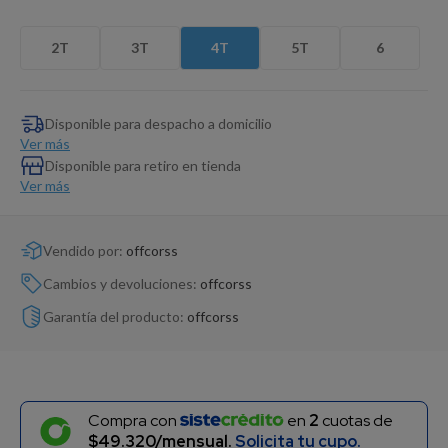
Dinosaurio Juguete
2T
3T
4T
5T
6
Disponible para despacho a domicilio
Ver más
Disponible para retiro en tienda
Ver más
Vendido por:
offcorss
Cambios y devoluciones:
offcorss
Garantía del producto:
offcorss
Compra con
en
2
cuotas de
$49.320/mensual.
Solicita tu cupo.