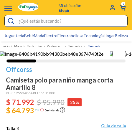
0
Mi ubicación
Elegir
¿Qué estás buscando?
Jugueteria
Bebé
Moda
Electro
Electrobelleza
Tecnología
Hogar
Belleza
D
Electrobelleza
Moda
Moda niños
Vestuario Exterior Niño
Camisetas
Camiseta polo para niño manga corta
Pijamas
Electro
Offcorss
Figuras Toy Story
Camiseta polo para niño manga corta
Carters
Amarillo 8
Silla Mecedora Bebé
PLU:
125934864
REF:
5131000
$
71
.
992
$
95
.
990
25%
Bebes
$ 64.793
Davivienda
Cuna Colecho
Cartas Pokemon
Guia de talla
Talla
:
8