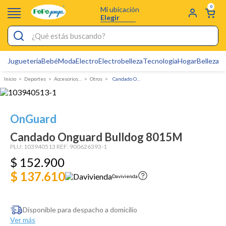
0
Mi ubicación
Elegir
¿Qué estás buscando?
Jugueteria
Bebé
Moda
Electro
Electrobelleza
Tecnología
Hogar
Belleza
D
Electrobelleza
Deportes
Accesorios deportivos
otros
Candado Onguard Bulldog 8015M
Pijamas
Electro
OnGuard
Figuras Toy Story
Candado Onguard Bulldog 8015M
Carters
PLU:
103940513
REF:
900626393-1
$
152
Silla Mecedora Bebé
.
900
$ 137.610
Bebes
Davivienda
Cartas Pokemon
Disponible para despacho a domicilio
Cuna Colecho
Ver más