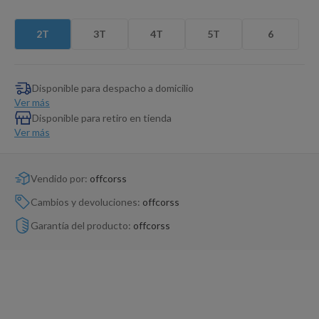
Dinosaurio Juguete
2T
3T
4T
5T
6
Disponible para despacho a domicilio
Ver más
Disponible para retiro en tienda
Ver más
Vendido por:
offcorss
Cambios y devoluciones:
offcorss
Garantía del producto:
offcorss