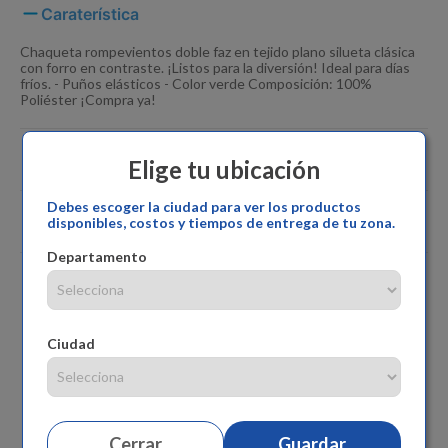
Caraterística
Chaqueta rompevientos doble faz en tejido plano silueta clásica
con forro en contraste. ¡Listos para la diversión! Ideal para días
fríos. - Puños elásticos - Color verde Composición: 100%
Poliéster ¡Compra ya!
Especificaciones
Elige tu ubicación
Debes escoger la ciudad para ver los productos
Comentarios
disponibles, costos y tiempos de entrega de tu zona.
Departamento
Ciudad
Cerrar
Guardar