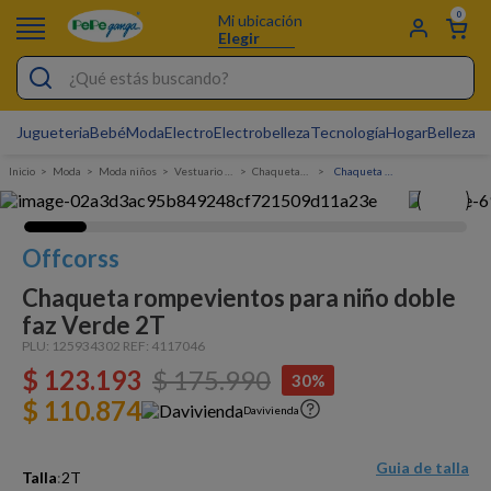
0
Mi ubicación
Elegir
¿Qué estás buscando?
Jugueteria
Bebé
Moda
Electro
Electrobelleza
Tecnología
Hogar
Belleza
D
Electrobelleza
Moda
Moda niños
Vestuario Exterior Niño
Chaquetas Y Chalecos
Chaqueta rompevientos para niño doble faz
Pijamas
Electro
Offcorss
Figuras Toy Story
Chaqueta rompevientos para niño doble
Carters
faz Verde 2T
Silla Mecedora Bebé
PLU:
125934302
REF:
4117046
$
123
.
193
$
175
.
990
30%
Bebes
$ 110.874
Davivienda
Cuna Colecho
Cartas Pokemon
Guia de talla
Talla
:
2T