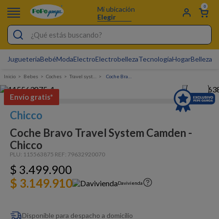
0
Mi ubicación
Elegir
¿Qué estás buscando?
Jugueteria
Bebé
Moda
Electro
Electrobelleza
Tecnología
Hogar
Belleza
D
Electrobelleza
Bebes
Coches
Travel system
Coche Bravo Travel System Camden - Chicco
Pijamas
Envío gratis*
Electro
Chicco
Figuras Toy Story
Coche Bravo Travel System Camden -
Carters
Chicco
Cartas Pokemon
PLU:
115563875
REF:
79632920070
$
3
.
499
.
900
Silla Mecedora Bebé
$ 3.149.910
Davivienda
Bebes
Cuna Colecho
Disponible para despacho a domicilio