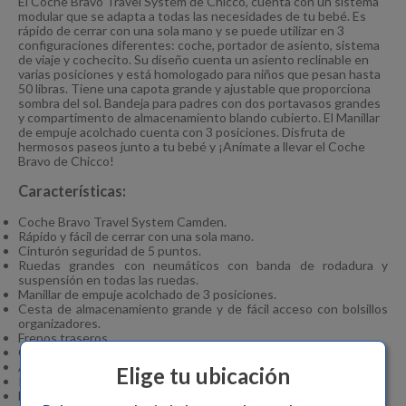
El Coche Bravo Travel System de Chicco, cuenta con un sistema
modular que se adapta a todas las necesidades de tu bebé. Es
rápido de cerrar con una sola mano y se puede utilizar en 3
configuraciones diferentes: coche, portador de asiento, sistema
de viaje y cochecito. Su diseño cuenta un asiento reclinable en
varias posiciones y está homologado para niños que pesan hasta
50 libras. Tiene una capota grande y ajustable que proporciona
sombra del sol. Bandeja para padres con dos portavasos grandes
y compartimento de almacenamiento blando cubierto. El Manillar
de empuje acolchado cuenta con 3 posiciones. Disfruta de
hermosos paseos junto a tu bebé y ¡Anímate a llevar el Coche
Bravo de Chicco!
Características:
Coche Bravo Travel System Camden.
Rápido y fácil de cerrar con una sola mano.
Cinturón seguridad de 5 puntos.
Ruedas grandes con neumáticos con banda de rodadura y
suspensión en todas las ruedas.
Manillar de empuje acolchado de 3 posiciones.
Cesta de almacenamiento grande y de fácil acceso con bolsillos
organizadores.
Frenos traseros.
Capota grande y ajustable.
Asiento de carro: Equipada con silla de carro Key Fit 30.
Elige tu ubicación
Porta bebé homologado para niños que pesan entre 4 y 30 libras.
El coche Bravo está diseñado para niños de hasta 50 libras.