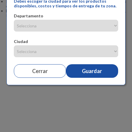
Debes escoger la ciudad para ver los productos
Incluye manual de instrucciones para obtener información
disponibles, costos y tiempos de entrega de tu zona.
completa de cuidado y mantenimiento.
Medidas aproximadas del Coche: Alto 108.4 cm, Ancho 57.9,
Profundo 89.4.
Departamento
Especificaciones
Ciudad
Comentarios
Cerrar
Guardar