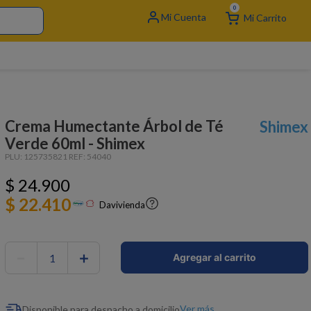
0
Crema Humectante Árbol de Té
Shimex
Verde 60ml - Shimex
PLU:
125735821
REF:
54040
$
24
.
900
$ 22.410
Davivienda
－
＋
Agregar al carrito
Ver más
Disponible para despacho a domicilio