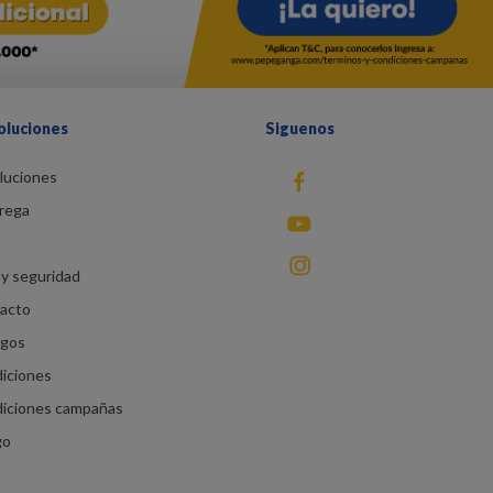
oluciones
Siguenos
luciones
fb
rega
You Tube
instagram
y seguridad
racto
agos
diciones
diciones campañas
go