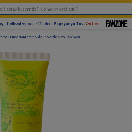
s buscando? ¡Lo mejor está aquí!
ogar
Belleza
Deportes
Muebles
Pepeganga Toys
Outlet
rema Humectante Árbol de Té Verde 60ml - Shimex