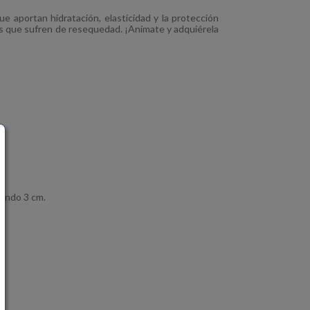
 aportan hidratación, elasticidad y la protección
as que sufren de resequedad. ¡Anímate y adquiérela
fundo 3 cm.