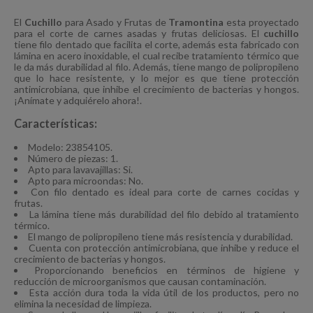
El
Cuchillo
para Asado y Frutas de
Tramontina
esta proyectado
para el corte de carnes asadas y frutas deliciosas. El
cuchillo
tiene filo dentado que facilita el corte, además esta fabricado con
lámina en acero inoxidable, el cual recibe tratamiento térmico que
le da más durabilidad al filo. Además, tiene mango de polipropileno
que lo hace resistente, y lo mejor es que tiene protección
antimicrobiana, que inhibe el crecimiento de bacterias y hongos.
¡Anímate y adquiérelo ahora!.
Características:
Modelo: 23854105.
Número de piezas: 1.
Apto para lavavajillas: Si.
Apto para microondas: No.
Con filo dentado es ideal para corte de carnes cocidas y
frutas.
La lámina tiene más durabilidad del filo debido al tratamiento
térmico.
El mango de polipropileno tiene más resistencia y durabilidad.
Cuenta con protección antimicrobiana, que inhibe y reduce el
crecimiento de bacterias y hongos.
Proporcionando beneficios en términos de higiene y
reducción de microorganismos que causan contaminación.
Esta acción dura toda la vida útil de los productos, pero no
elimina la necesidad de limpieza.