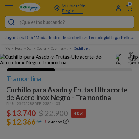
0
Mi ubicación
Elegir
¿Qué estás buscando?
Jugueteria
Bebé
Moda
Electro
Electrobelleza
Tecnología
Hogar
Belleza
D
Electrobelleza
Hogar y Decoracion
Cocina
Cuchillos y tablas
Cuchillo para Asado y Frutas Ultracorte de Acero Inox Negro - Tramontina
Pijamas
Electro
Figuras Toy Story
Tramontina
Carters
Cuchillo para Asado y Frutas Ultracorte
de Acero Inox Negro - Tramontina
Silla Mecedora Bebé
PLU:
125475288
REF:
23854105
Bebes
$
13
.
740
$
22
.
900
40%
Cuna Colecho
$ 12.366
Davivienda
Cartas Pokemon