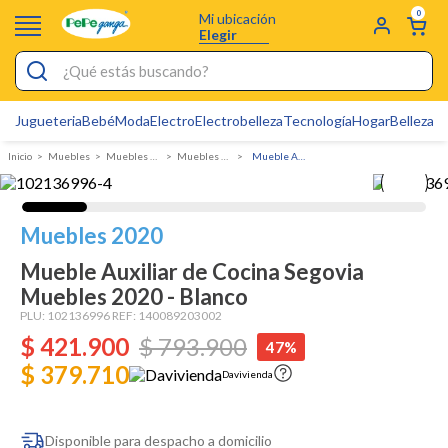
0
Mi ubicación
Elegir
¿Qué estás buscando?
Jugueteria
Bebé
Moda
Electro
Electrobelleza
Tecnología
Hogar
Belleza
D
Electrobelleza
Muebles
Muebles de Cocina
Muebles Auxiliares
Mueble Auxiliar de Cocina Segovia Muebles 2020 - Blanco
Pijamas
Electro
Muebles 2020
Figuras Toy Story
Mueble Auxiliar de Cocina Segovia
Carters
Muebles 2020 - Blanco
Cartas Pokemon
PLU:
102136996
REF:
140089203002
$
421
.
900
$
793
.
900
47%
Silla Mecedora Bebé
$ 379.710
Davivienda
Bebes
Cuna Colecho
Disponible para despacho a domicilio