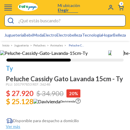
0
Mi ubicación
Elegir
¿Qué estás buscando?
Jugueteria
Bebé
Moda
Electro
Electrobelleza
Tecnología
Hogar
Belleza
D
Electrobelleza
Jugueteria
Peluches
animales
Peluche Cassidy Gato Lavanda 15cm - Ty
Pijamas
Electro
Ty
Figuras Toy Story
Peluche Cassidy Gato Lavanda 15cm - Ty
Carters
PLU:
101797853
REF:
36248
$
27
Cartas Pokemon
.
920
$
34
.
900
20%
$ 25.128
Silla Mecedora Bebé
Davivienda
Bebes
Disponible para despacho a domicilio
Cuna Colecho
Ver más