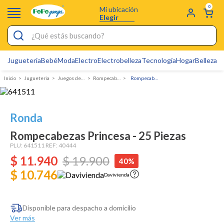
0
Mi ubicación
Elegir
¿Qué estás buscando?
Jugueteria
Bebé
Moda
Electro
Electrobelleza
Tecnología
Hogar
Belleza
D
Electrobelleza
Jugueteria
juegos de mesa
Rompecabezas adultos
Rompecabezas Princesa - 25 Piezas
Pijamas
Electro
Ronda
Figuras Toy Story
Rompecabezas Princesa - 25 Piezas
Carters
PLU:
641511
REF:
40444
$
11
Cartas Pokemon
.
940
$
19
.
900
40%
$ 10.746
Silla Mecedora Bebé
Davivienda
Bebes
Disponible para despacho a domicilio
Cuna Colecho
Ver más