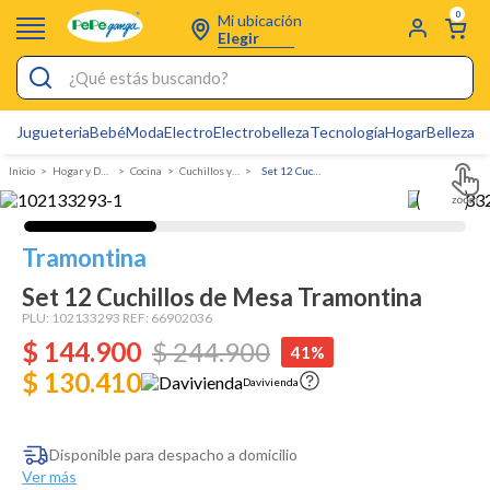
0
Mi ubicación
Elegir
¿Qué estás buscando?
Jugueteria
Bebé
Moda
Electro
Electrobelleza
Tecnología
Hogar
Belleza
D
Electrobelleza
Hogar y Decoracion
Cocina
Cuchillos y tablas
Set 12 Cuchillos de Mesa Tramontina
Pijamas
Electro
Tramontina
Figuras Toy Story
Set 12 Cuchillos de Mesa Tramontina
Carters
PLU:
102133293
REF:
66902036
$
144
Silla Mecedora Bebé
.
900
$
244
.
900
41%
$ 130.410
Bebes
Davivienda
Cuna Colecho
Disponible para despacho a domicilio
Cartas Pokemon
Ver más