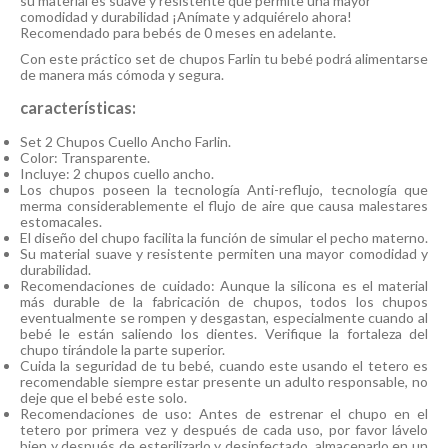
su material es suave y resistente que permite una mayor
comodidad y durabilidad ¡Anímate y adquiérelo ahora!
Recomendado para bebés de 0 meses en adelante.
Con este práctico set de chupos Farlin tu bebé podrá alimentarse
de manera más cómoda y segura.
características:
Set 2 Chupos Cuello Ancho Farlin.
Color: Transparente.
Incluye: 2 chupos cuello ancho.
Los chupos poseen la tecnología Anti-reflujo, tecnología que
merma considerablemente el flujo de aire que causa malestares
estomacales.
El diseño del chupo facilita la función de simular el pecho materno.
Su material suave y resistente permiten una mayor comodidad y
durabilidad.
Recomendaciones de cuidado: Aunque la silicona es el material
más durable de la fabricación de chupos, todos los chupos
eventualmente se rompen y desgastan, especialmente cuando al
bebé le están saliendo los dientes. Verifique la fortaleza del
chupo tirándole la parte superior.
Cuida la seguridad de tu bebé, cuando este usando el tetero es
recomendable siempre estar presente un adulto responsable, no
deje que el bebé este solo.
Recomendaciones de uso: Antes de estrenar el chupo en el
tetero por primera vez y después de cada uso, por favor lávelo
bien y después de esterilizarlo y desinfectado, almacenarlo en un