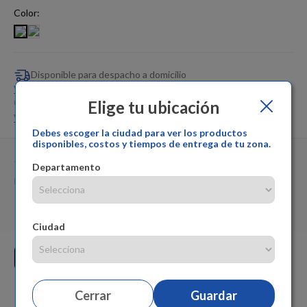
Dinosaurio Juguete
Color:
Disponible para despacho a domicilio
Ver más
Elige tu ubicación
Disponible para retiro en tienda
Ver más
Debes escoger la ciudad para ver los productos
disponibles, costos y tiempos de entrega de tu zona.
Vendido por:
Pepe Ganga
Departamento
Cambios y devoluciones:
Pepe Ganga
Garantía del producto:
Pepe Ganga
Ciudad
Cerrar
Guardar