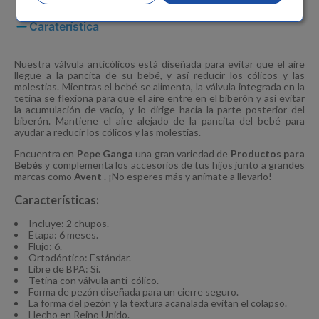
Caraterística
Nuestra válvula anticólicos está diseñada para evitar que el aire
llegue a la pancita de su bebé, y así reducir los cólicos y las
molestias. Mientras el bebé se alimenta, la válvula integrada en la
tetina se flexiona para que el aire entre en el biberón y así evitar
la acumulación de vacío, y lo dirige hacia la parte posterior del
biberón. Mantiene el aire alejado de la pancita del bebé para
ayudar a reducir los cólicos y las molestias.
Encuentra en
Pepe Ganga
una gran variedad de
Productos para
Bebés
y complementa los accesorios de tus hijos junto a grandes
marcas como
Avent
. ¡No esperes más y anímate a llevarlo!
Características:
Incluye: 2 chupos.
Etapa: 6 meses.
Flujo: 6.
Ortodóntico: Estándar.
Libre de BPA: Si.
Tetina con válvula anti-cólico.
Forma de pezón diseñada para un cierre seguro.
La forma del pezón y la textura acanalada evitan el colapso.
Hecho en Reino Unido.