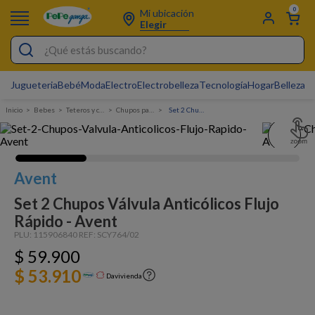
0
Mi ubicación
Elegir
¿Qué estás buscando?
Jugueteria
Bebé
Moda
Electro
Electrobelleza
Tecnología
Hogar
Belleza
D
Electrobelleza
Bebes
Teteros y chupos
Chupos para teteros
Set 2 Chupos Válvula Anticólicos Flujo Rápido - Avent
Pijamas
Electro
Figuras Toy Story
Avent
Carters
Set 2 Chupos Válvula Anticólicos Flujo
Rápido - Avent
Silla Mecedora Bebé
PLU:
115906840
REF:
SCY764/02
Bebes
$
59
.
900
Cartas Pokemon
$ 53.910
Davivienda
Cuna Colecho