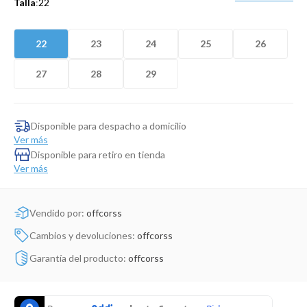
Talla
:
22
Dinosaurio Juguete
22
23
24
25
26
27
28
29
Disponible para despacho a domicilio
Ver más
Disponible para retiro en tienda
Ver más
Vendido por:
offcorss
Cambios y devoluciones:
offcorss
Garantía del producto:
offcorss