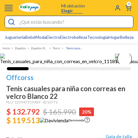
0
Mi ubicación
Elegir
¿Qué estás buscando?
Jugueteria
Bebé
Moda
Electro
Electrobelleza
Tecnología
Hogar
Belleza
D
Electrobelleza
Zapatos
Zapatos Ninas
Tenis
Tenis casuales para niña con correas en velcro
Pijamas
Electro
Figuras Toy Story
Offcorss
Carters
Tenis casuales para niña con correas en
velcro Blanco 22
Silla Mecedora Bebé
PLU:
125947319
REF:
4210771
Bebes
$
132
.
792
$
165
.
990
20%
$ 119.513
Cuna Colecho
Davivienda
Cartas Pokemon
Guia de talla