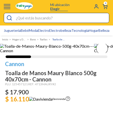
0
Mi ubicación
Elegir
¿Qué estás buscando?
Jugueteria
Bebé
Moda
Electro
Electrobelleza
Tecnología
Hogar
Belleza
D
Electrobelleza
Hogar y Decoracion
Bano
Toallas
Toalla de Manos Maury Blanco 500g 40x70cm - Cannon
Pijamas
Electro
Figuras Toy Story
Cannon
Carters
Toalla de Manos Maury Blanco 500g
40x70cm - Cannon
Silla Mecedora Bebé
PLU:
125457121
REF:
4713MAURY#2
Bebes
$
17
.
900
Cartas Pokemon
$ 16.110
Davivienda
Cuna Colecho