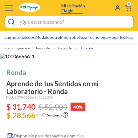
0
Mi ubicación
Elegir
¿Qué estás buscando?
Jugueteria
Bebé
Moda
Electro
Electrobelleza
Tecnología
Hogar
Belleza
D
Electrobelleza
Jugueteria
juegos de mesa
Juegos de Niños
Aprende de tus Sentidos en mi Laboratorio - Ronda
Pijamas
Electro
Ronda
Figuras Toy Story
Aprende de tus Sentidos en mi
Carters
Laboratorio - Ronda
Silla Mecedora Bebé
PLU:
100066666
REF:
12250
$
31
.
740
$
52
.
900
40%
Bebes
$ 28.566
Davivienda
Cuna Colecho
Cartas Pokemon
Disponible para despacho a domicilio