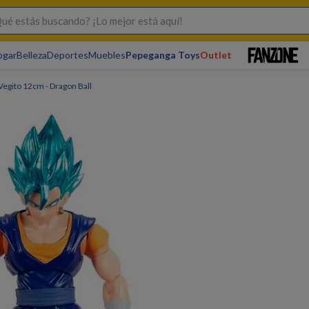
s buscando? ¡Lo mejor está aquí!
ogar
Belleza
Deportes
Muebles
Pepeganga Toys
Outlet
Vegito 12cm - Dragon Ball