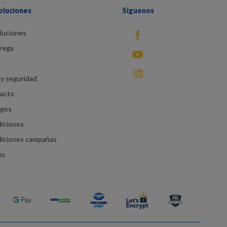
oluciones
Siguenos
luciones
fb
rega
You Tube
instagram
y seguridad
racto
agos
diciones
diciones campañas
go