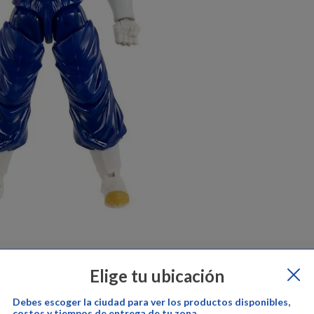
epe Ganga
Cambios y devoluciones:
Pepe Ganga
Garantía del pr
Elige tu ubicación
Debes escoger la ciudad para ver los productos disponibles,
costos y tiempos de entrega de tu zona.