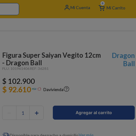
0
Figura Super Saiyan Vegito 12cm
Dragon
- Dragon Ball
Ball
PLU:
101961406
REF:
36281
$
102
.
900
$ 92.610
Davivienda
－
＋
Agregar al carrito
Ver más
Disponible para despacho a domicilio