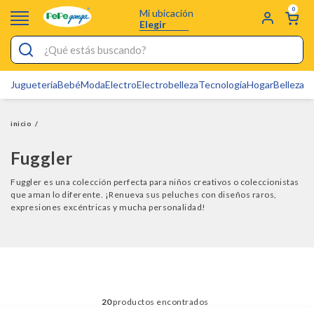
0
Mi ubicación
Elegir
¿Qué estás buscando?
Jugueteria
Bebé
Moda
Electro
Electrobelleza
Tecnología
Hogar
Belleza
D
Electrobelleza
Pijamas
inicio
/
Electro
Fuggler
Figuras Toy Story
Fuggler es una colección perfecta para niños creativos o coleccionistas
que aman lo diferente. ¡Renueva sus peluches con diseños raros,
Carters
expresiones excéntricas y mucha personalidad!
Silla Mecedora Bebé
Bebes
Cuna Colecho
Cartas Pokemon
20