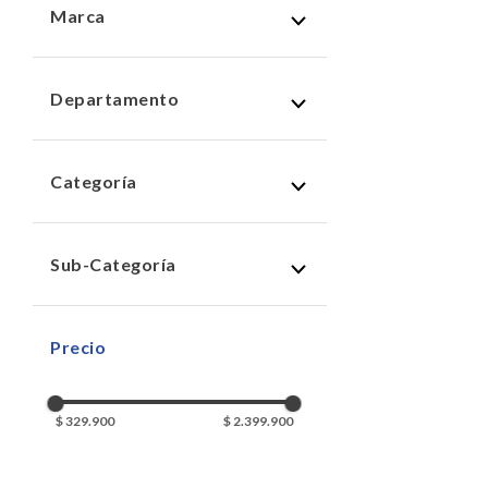
Marca
nintendo
(
2
)
Departamento
videojuegos consolas
(
2
)
Categoría
nintendo
(
2
)
Sub-Categoría
juegos para nintendo
(
1
)
consolas para nintendo
(
1
)
$ 329.900
$ 2.399.900