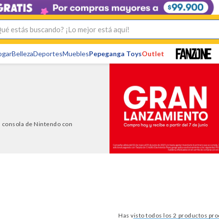
s buscando? ¡Lo mejor está aquí!
ogar
Belleza
Deportes
Muebles
Pepeganga Toys
Outlet
va consola de Nintendo con
Has visto todos los
2
pro