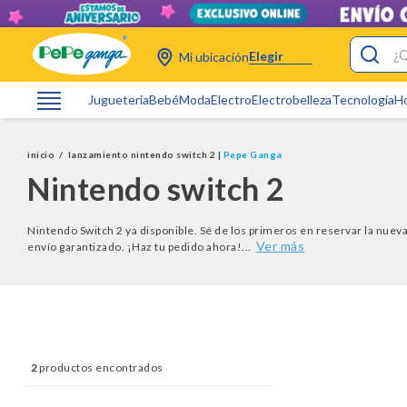
¿Qué está
Elegir
Mi ubicación
Jugueteria
Bebé
Moda
Electro
Electrobelleza
Tecnología
H
trobelleza
amas
inicio
/
lanzamiento nintendo switch 2
|
Pepe Ganga
Nintendo switch 2
tro
ras Toy Story
Nintendo Switch 2 ya disponible. Sé de los primeros en reservar la nue
ers
envío garantizado. ¡Haz tu pedido ahora!...
a Mecedora Bebé
es
a Colecho
2
tas Pokemon
saurio Juguete